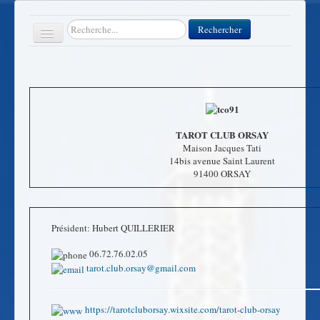
Rechercher
Rechercher
Toggle
Navigation
Accueil
Clubs
TAROT CLUB ORSAY
Maison Jacques Tati
Contact
14bis avenue Saint Laurent
91400 ORSAY
FFT
Divers
Président: Hubert QUILLERIER
06.72.76.02.05
tarot.club.orsay@gmail.com
https://tarotcluborsay.wixsite.com/tarot-club-orsay