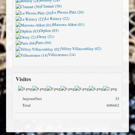
Brunoy (28)
Clamart (30)
Le Plessis-Pâté (20)
Le Raincy (22)
Maisons-Alfort (01)
Orphin (03)
Orsay (21)
Paris (04)
Vélizy-Villacoublay (02)
Villecresnes (14)
Visites
Aujourd'hui
33
Total
606662