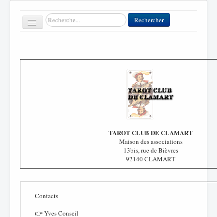
Rechercher
Rechercher
Toggle
Navigation
Accueil
Clubs
Contact
FFT
TAROT CLUB DE CLAMART
Divers
Maison des associations
13bis, rue de Bièvres
92140 CLAMART
Contacts
👉 Yves Conseil