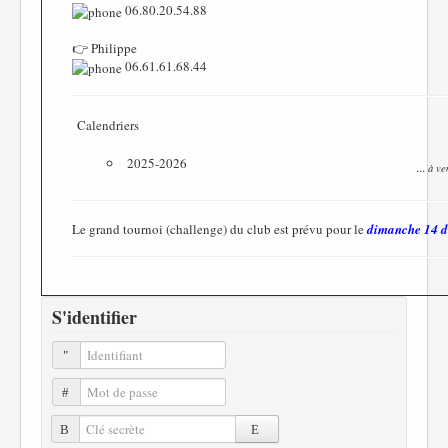
06.80.20.54.88
👉 Philippe
06.61.61.68.44
Calendriers
2025-2026
...
à ve
Le grand tournoi (challenge) du club est prévu pour le
dimanche 14 
S'identifier
Identifiant
Mot de passe
Clé secrète