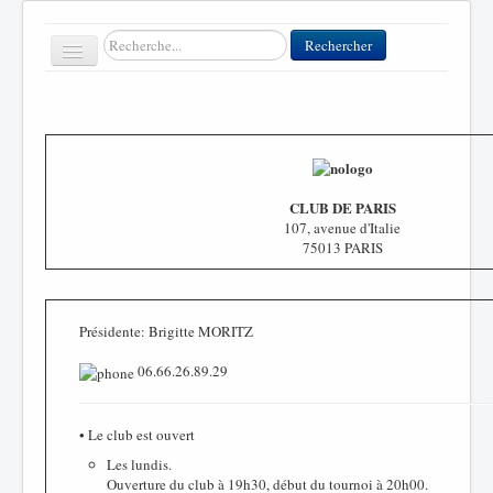
Rechercher
Rechercher
Toggle
Navigation
Accueil
Clubs
CLUB DE PARIS
107, avenue d'Italie
Contact
75013 PARIS
FFT
Divers
Présidente: Brigitte MORITZ
06.66.26.89.29
• Le club est ouvert
Les lundis.
Ouverture du club à 19h30, début du tournoi à 20h00.