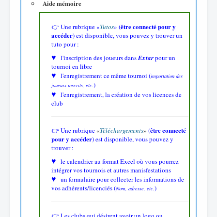
Aide mémoire
être connecté pour y
👉 Une rubrique
«
Tutos
»
(
accéder
)
est disponible, vous pouvez y trouver un
tuto pour :
♥
l'inscription des joueurs dans
Extar
pour un
tournoi en libre
♥
l'e
nregistrement ce même tournoi (
importation des
)
joueurs inscrits, etc.
♥
l'e
nregistrement, la création de vos licences de
club
être connecté
👉 Une rubrique
«
Téléchargements
»
(
pour y accéder
)
est disponible, vous pouvez y
trouver :
♥
le calendrier au format Excel où vous pourrez
intégrer vos tournois et autres manisfestations
♥
un formulaire pour collecter les informations de
vos adhérents/licenciés (
)
Nom, adresse, etc.
👉 Les clubs qui désirent avoir un logo ou