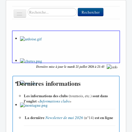
Rechercher
Rechercher
Toggle
Navigation
Accueil
Clubs
Contact
Dernière mise à jour le mardi 21 juillet 2026 à 21:43
FFT
Dernières informations
Divers
Les informations des clubs
sont dans
(tournois, etc.)
l'onglet
«
Informations clubs
»
La dernière
est en ligne
Newsletter de mai 2026
(n°14)