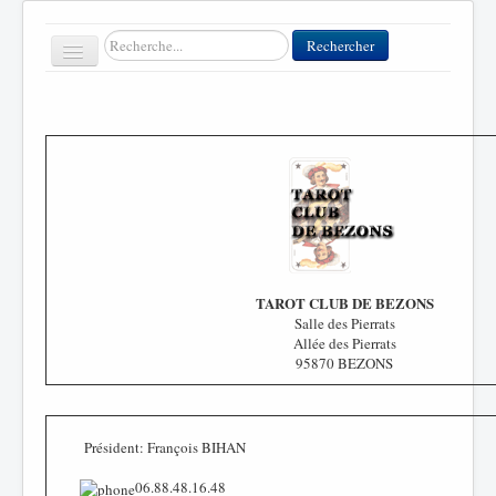
Rechercher
Rechercher
Toggle
Navigation
Accueil
Clubs
Contact
FFT
TAROT CLUB DE BEZONS
Divers
Salle des Pierrats
Allée des Pierrats
95870 BEZONS
Président: François BIHAN
06.88.48.16.48