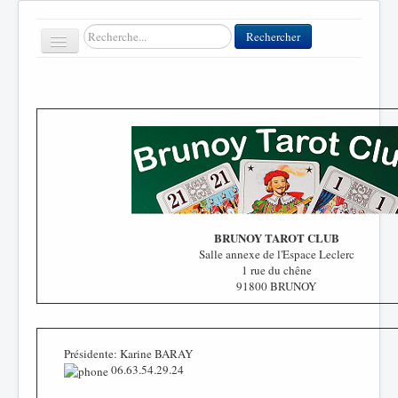
Rechercher
Rechercher
Toggle
Navigation
Accueil
Clubs
Contact
FFT
BRUNOY TAROT CLUB
Salle annexe de l'Espace Leclerc
Divers
1 rue du chêne
91800 BRUNOY
Présidente: Karine BARAY
06.63.54.29.24