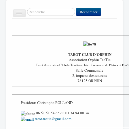
Rechercher
Rechercher
Toggle
Navigation
Accueil
Clubs
TAROT CLUB D'ORPHIN
Association Orphin TacTic
Contact
T
A
C
T
I
C
arot
ssociation
lub du
erritoire
nter
ommunal de Plaines et Forêt
Salle Communale
FFT
2, impasse des sources
78125 ORPHIN
Divers
Président: Christophe ROLLAND
06.51.51.54.65 ou 01.34.94.00.34
tarot.tactic@gmail.com