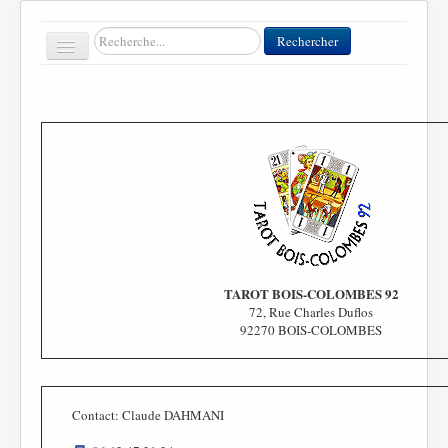
Rechercher
Rechercher
Toggle
Navigation
Accueil
Clubs
Contact
FFT
Divers
TAROT BOIS-COLOMBES 92
72
, Rue Charles Duflos
92270 BOIS-COLOMBES
Contact: Claude DAHMANI