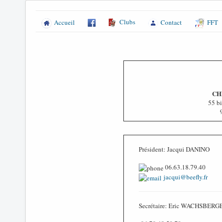
Clubs
Accueil
Contact
FFT
CH
55 b
Président: Jacqui DANINO
06.63.18.79.40
jacqui@beefly.fr
Secrétaire: Eric WACHSBERG