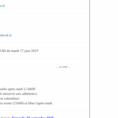
e.fr
tlook.fr
l'AG du mardi 17 juin 2025
... à venir ...
mardis après-midi à 14h00
s (réservés aux adhérents)
on calendrier)
en soirée (21h00) et libre l'après-midi.
e lieu le
dimanche 28 septembre 2025