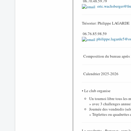
06.70.48.59.79
eric.wachsberger@fre
Trésorier: Philippe LAGARDE
06.76.85.98.59
philippe.lagarde5@ou
Composition du bureau après 
Calendrier 2025-2026
• Le club organise
Un tournoi libre tous les 
» avec 3 challenges annuel
Journée des vendredis (sel
» Triplettes ou quadrettes 
La quadrette «
Partenet
» aura l