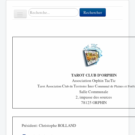
Rechercher
Rechercher
Toggle
Navigation
Accueil
Clubs
Contact
TAROT CLUB D'ORPHIN
FFT
Association Orphin TacTic
T
A
C
T
I
C
arot
ssociation
lub du
erritoire
nter
ommunal de Plaines et Forêt
Divers
Salle Communale
2, impasse des sources
78125 ORPHIN
Président: Christophe ROLLAND