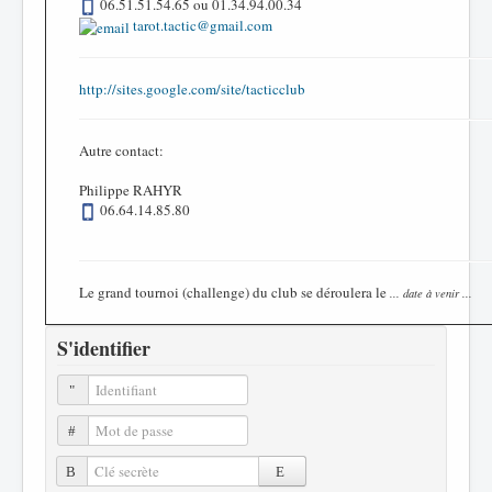
06.51.51.54.65 ou 01.34.94.00.34
tarot.tactic@gmail.com
http://sites.google.com/site/tacticclub
Autre contact:
Philippe RAHYR
06.64.14.85.80
Le grand tournoi (challenge) du club se déroulera le
... date à venir ...
S'identifier
Identifiant
Mot de passe
Clé secrète